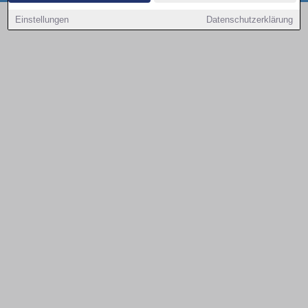
Copyright © 2000 - 2026 | 1A Infosysteme GmbH | Content by: 1a-sites-autos
Einstellungen
Datenschutzerklärung
09.08.2026