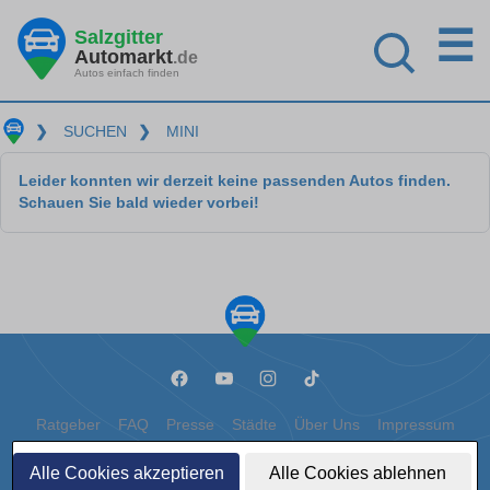
☰
Salzgitter
Automarkt
.de
Autos einfach finden
❯
SUCHEN
❯
MINI
Leider konnten wir derzeit keine passenden Autos finden.
Schauen Sie bald wieder vorbei!
Ratgeber
FAQ
Presse
Städte
Über Uns
Impressum
Datenschutz
Cookies
Alle Cookies akzeptieren
Alle Cookies ablehnen