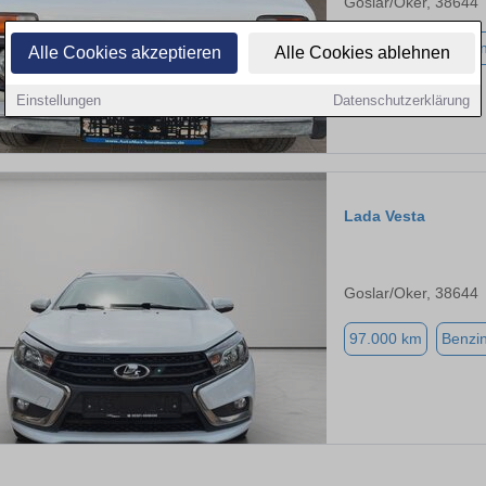
Goslar/Oker, 38644
28.000 km
Benzi
Alle Cookies akzeptieren
Alle Cookies ablehnen
Einstellungen
Datenschutzerklärung
Lada Vesta
Goslar/Oker, 38644
97.000 km
Benzi