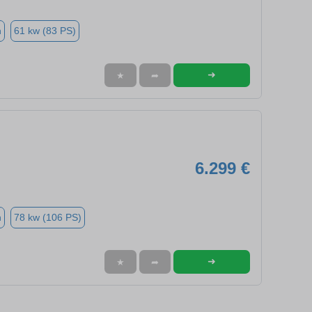
n
61 kw (83 PS)
➜
★
➦
6.299 €
n
78 kw (106 PS)
➜
★
➦