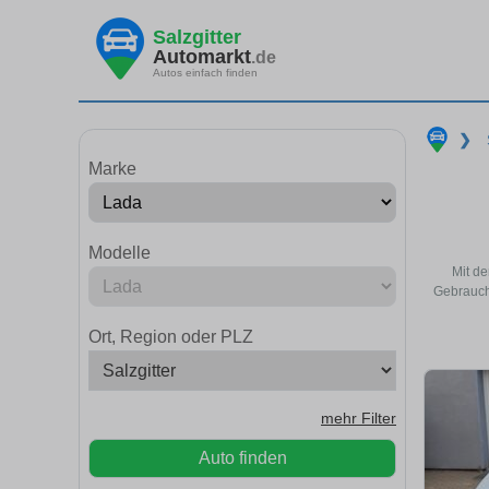
Salzgitter
Automarkt
.de
Autos einfach finden
❯
Marke
Modelle
Mit de
Gebraucht
Ort, Region oder PLZ
mehr Filter
Auto finden