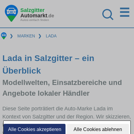
☰
Salzgitter
Automarkt
.de
Autos einfach finden
❯
MARKEN
❯
LADA
Lada in Salzgitter – ein
Überblick
Modellwelten, Einsatzbereiche und
Angebote lokaler Händler
Diese Seite porträtiert die Auto-Marke Lada im
Kontext von Salzgitter und der Region. Wir skizzieren,
in welchen Fahrzeugklassen Lada stark vertreten ist,
Alle Cookies akzeptieren
Alle Cookies ablehnen
welche Modellreihen häufig im Stadt- und