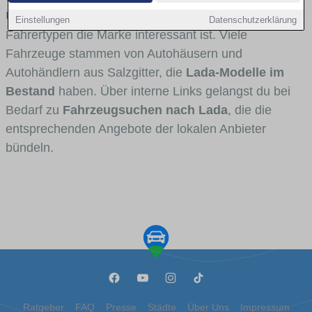
Umlandverkehr zu sehen sind und für welche
Einstellungen
Datenschutzerklärung
Fahrertypen die Marke interessant ist. Viele
Fahrzeuge stammen von Autohäusern und
Autohändlern aus Salzgitter, die
Lada-Modelle im
Bestand
haben. Über interne Links gelangst du bei
Bedarf zu
Fahrzeugsuchen nach Lada
, die die
entsprechenden Angebote der lokalen Anbieter
bündeln.
Ratgeber
FAQ
Presse
Städte
Über Uns
Impressum