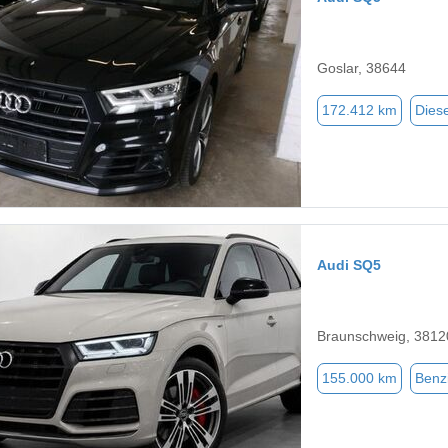
Goslar, 38644
172.412 km
Diese
Audi SQ5
Braunschweig, 3812
155.000 km
Benz