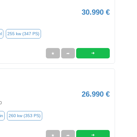
30.990 €
l
255 kw (347 PS)
➜
★
➦
26.990 €
0
in
260 kw (353 PS)
➜
★
➦