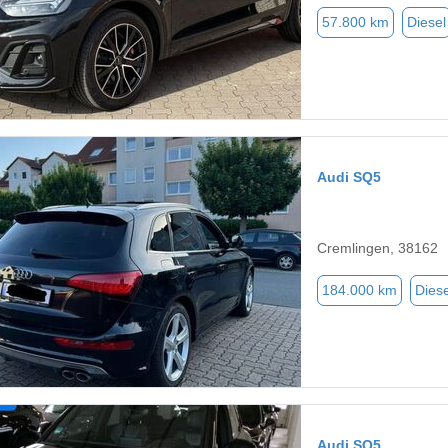
57.800 km
Diesel
Audi SQ5
Cremlingen, 38162
184.000 km
Diese
Audi SQ5