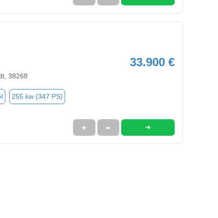
33.900 €
dt, 38268
l
255 kw (347 PS)
➜
★
➦