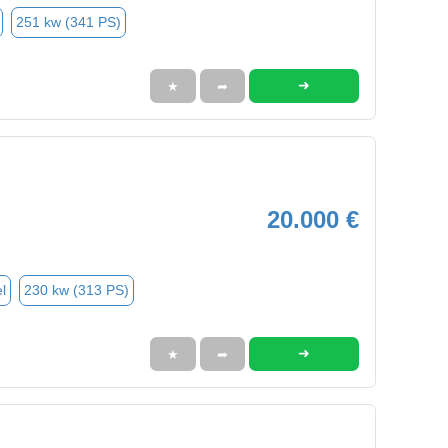
251 kw (341 PS)
➜
★
➦
20.000 €
l
230 kw (313 PS)
➜
★
➦