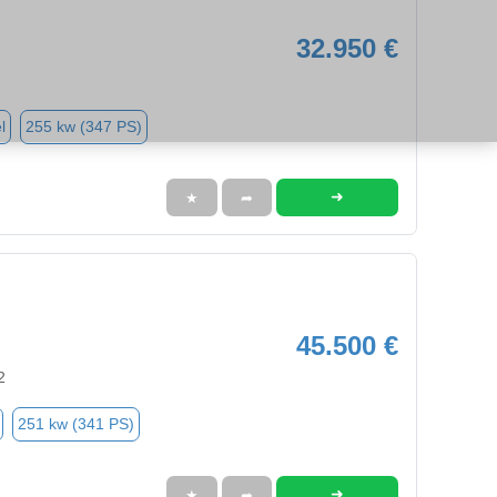
32.950 €
l
255 kw (347 PS)
➜
★
➦
45.500 €
2
251 kw (341 PS)
➜
★
➦