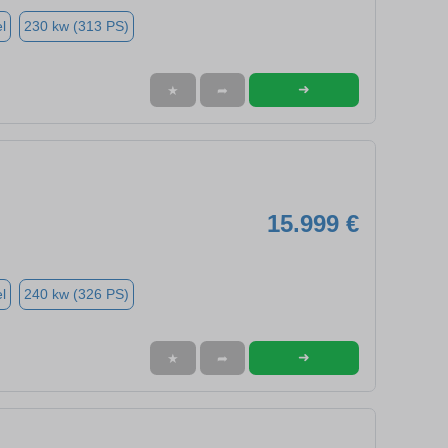
l
230 kw (313 PS)
➜
★
➦
15.999 €
l
240 kw (326 PS)
➜
★
➦