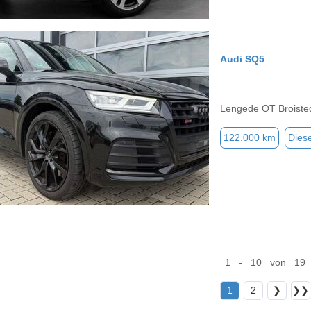
Audi SQ5
Lengede OT Broiste
122.000 km
Diese
1 - 10 von 19
1
2
❯
❯❯