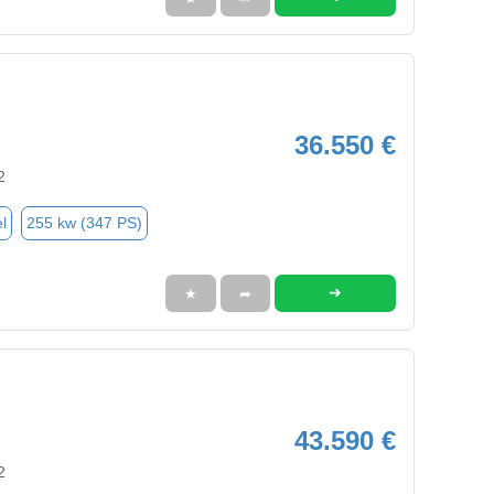
36.550 €
2
l
255 kw (347 PS)
➜
★
➦
43.590 €
2