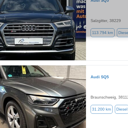
Audi SQ5
Salzgitter, 38229
113.794 km
Diese
Audi SQ5
Braunschweig, 3811
31.200 km
Diesel