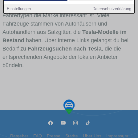
Umlandverkehr zu sehen sind und für welche
Einstellungen
Datenschutzerklärung
Fahrertypen die Marke interessant ist. Viele
Fahrzeuge stammen von Autohäusern und
Autohändlern aus Salzgitter, die
Tesla-Modelle im
Bestand
haben. Über interne Links gelangst du bei
Bedarf zu
Fahrzeugsuchen nach Tesla
, die die
entsprechenden Angebote der lokalen Anbieter
bündeln.
Ratgeber
FAQ
Presse
Städte
Über Uns
Impressum