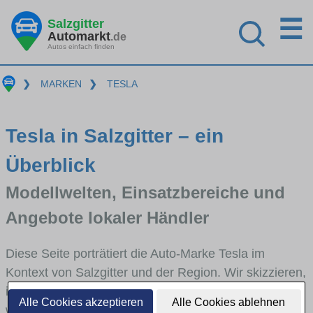
☰
Salzgitter
Automarkt
.de
Autos einfach finden
❯
MARKEN
❯
TESLA
Tesla in Salzgitter – ein
Überblick
Modellwelten, Einsatzbereiche und
Angebote lokaler Händler
Diese Seite porträtiert die Auto-Marke Tesla im
Kontext von Salzgitter und der Region. Wir skizzieren,
in welchen Fahrzeugklassen Tesla stark vertreten ist,
Alle Cookies akzeptieren
Alle Cookies ablehnen
welche Modellreihen häufig im Stadt- und