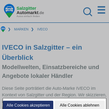
☰
Salzgitter
Automarkt
.de
Autos einfach finden
❯
MARKEN
❯
IVECO
IVECO in Salzgitter – ein
Überblick
Modellwelten, Einsatzbereiche und
Angebote lokaler Händler
Diese Seite porträtiert die Auto-Marke IVECO im
Kontext von Salzgitter und der Region. Wir skizzieren,
in welchen Fahrzeugklassen IVECO stark vertreten
Alle Cookies akzeptieren
Alle Cookies ablehnen
ist, welche Modellreihen häufig im Stadt- und