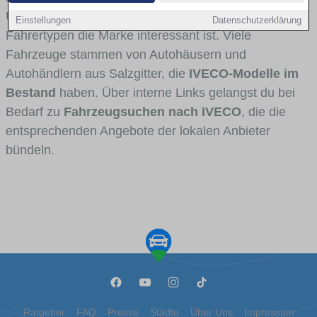
Umlandverkehr zu sehen sind und für welche
Einstellungen
Datenschutzerklärung
Fahrertypen die Marke interessant ist. Viele
Fahrzeuge stammen von Autohäusern und
Autohändlern aus Salzgitter, die
IVECO-Modelle im
Bestand
haben. Über interne Links gelangst du bei
Bedarf zu
Fahrzeugsuchen nach IVECO
, die die
entsprechenden Angebote der lokalen Anbieter
bündeln.
Ratgeber
FAQ
Presse
Städte
Über Uns
Impressum