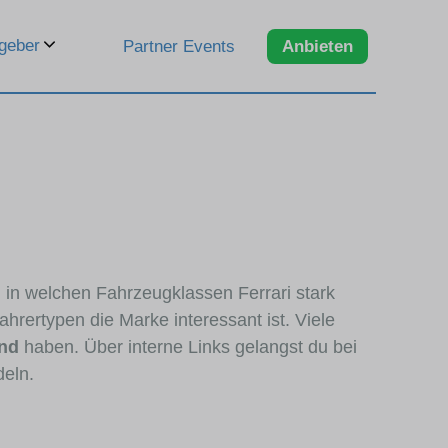
geber
Partner Events
Anbieten
n, in welchen Fahrzeugklassen Ferrari stark
hrertypen die Marke interessant ist. Viele
and
haben. Über interne Links gelangst du bei
deln.