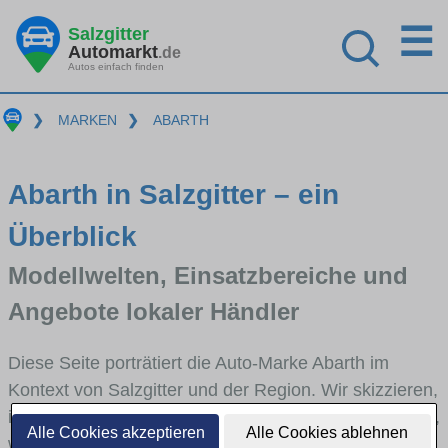
☰
Salzgitter
Automarkt
.de
Autos einfach finden
❯
MARKEN
❯
ABARTH
Abarth in Salzgitter – ein
Überblick
Modellwelten, Einsatzbereiche und
Angebote lokaler Händler
Diese Seite porträtiert die Auto-Marke Abarth im
Kontext von Salzgitter und der Region. Wir skizzieren,
in welchen Fahrzeugklassen Abarth stark vertreten ist,
Alle Cookies akzeptieren
Alle Cookies ablehnen
welche Modellreihen häufig im Stadt- und