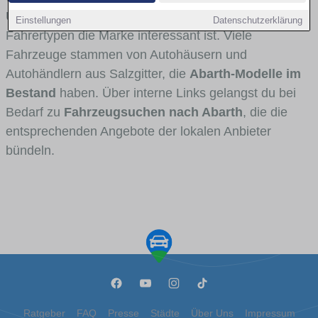
Umlandverkehr zu sehen sind und für welche
Einstellungen
Datenschutzerklärung
Fahrertypen die Marke interessant ist. Viele
Fahrzeuge stammen von Autohäusern und
Autohändlern aus Salzgitter, die
Abarth-Modelle im
Bestand
haben. Über interne Links gelangst du bei
Bedarf zu
Fahrzeugsuchen nach Abarth
, die die
entsprechenden Angebote der lokalen Anbieter
bündeln.
Ratgeber
FAQ
Presse
Städte
Über Uns
Impressum