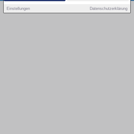
Copyright © 2000 - 2026 | 1A Infosysteme GmbH | Content by: 1a-sites-autos
Einstellungen
Datenschutzerklärung
08.08.2026