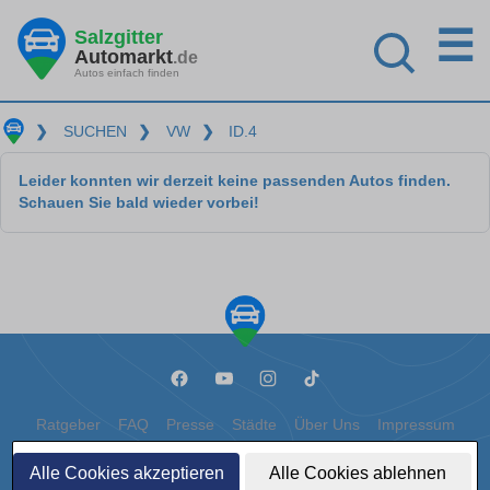
☰
Salzgitter
Automarkt
.de
Autos einfach finden
❯
SUCHEN
❯
VW
❯
ID.4
Leider konnten wir derzeit keine passenden Autos finden.
Schauen Sie bald wieder vorbei!
Ratgeber
FAQ
Presse
Städte
Über Uns
Impressum
Datenschutz
Cookies
Alle Cookies akzeptieren
Alle Cookies ablehnen