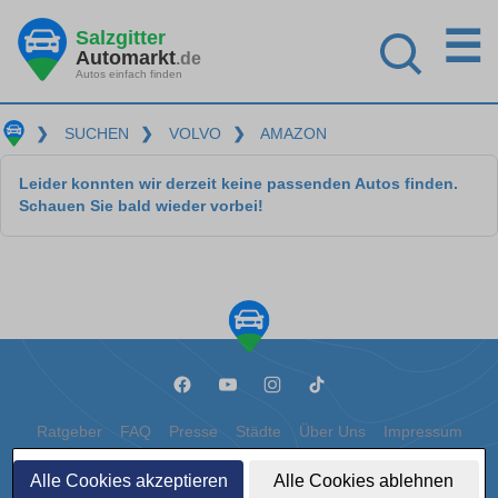
☰
Salzgitter
Automarkt
.de
Autos einfach finden
❯
SUCHEN
❯
VOLVO
❯
AMAZON
Leider konnten wir derzeit keine passenden Autos finden.
Schauen Sie bald wieder vorbei!
Ratgeber
FAQ
Presse
Städte
Über Uns
Impressum
Datenschutz
Cookies
Alle Cookies akzeptieren
Alle Cookies ablehnen