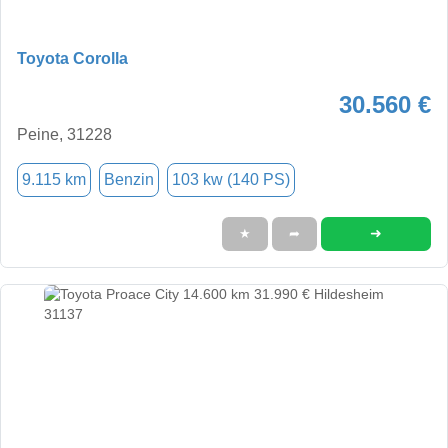
Toyota Corolla
30.560 €
Peine, 31228
9.115 km
Benzin
103 kw (140 PS)
➜
★
➦