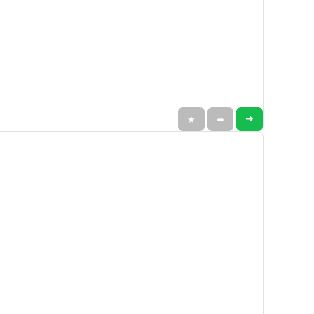
➜
★
➦