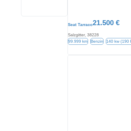
21.500 €
Seat Tarraco
Salzgitter, 38228
99.999 km
Benzin
140 kw (190 