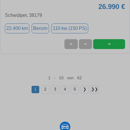
26.990 €
Schwülper, 38179
22.400 km
Benzin
110 kw (150 PS)
➜
★
➦
1 - 10 von 62
1
2
3
4
5
❯
❯❯