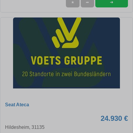
➜
★
➦
Seat Ateca
24.930 €
Hildesheim, 31135