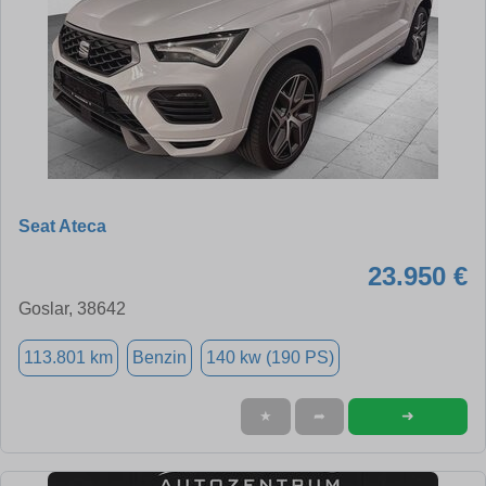
Seat Ateca
23.950 €
Goslar, 38642
113.801 km
Benzin
140 kw (190 PS)
➜
★
➦