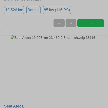
19.526 km
Benzin
85 kw (116 PS)
➜
★
➦
Seat Ateca