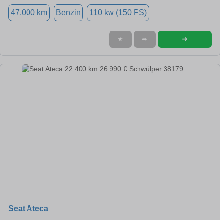
47.000 km
Benzin
110 kw (150 PS)
➜
★
➦
Seat Ateca