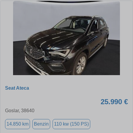
Seat Ateca
25.990 €
Goslar, 38640
14.850 km
Benzin
110 kw (150 PS)