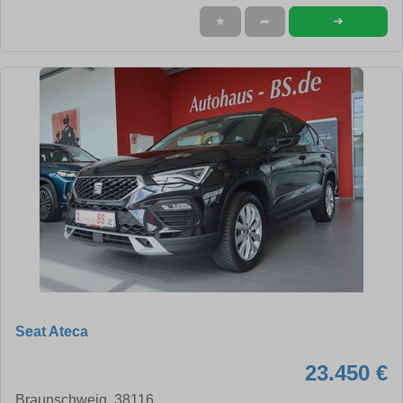
➜
★
➦
Seat Ateca
23.450 €
Braunschweig, 38116