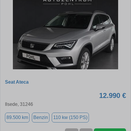
Seat Ateca
12.990 €
Ilsede, 31246
89.500 km
Benzin
110 kw (150 PS)