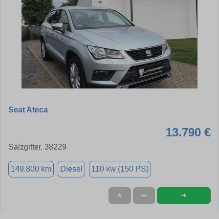
Seat Ateca
13.790 €
Salzgitter, 38229
149.800 km
Diesel
110 kw (150 PS)
➜
★
➦