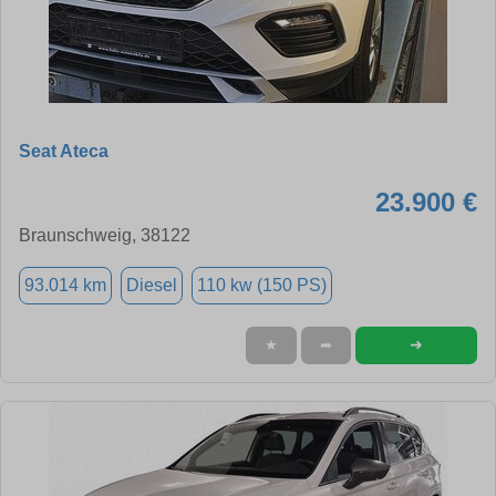
Seat Ateca
23.900 €
Braunschweig, 38122
93.014 km
Diesel
110 kw (150 PS)
➜
★
➦