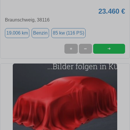
23.460 €
Braunschweig, 38116
19.006 km
Benzin
85 kw (116 PS)
➜
★
➦