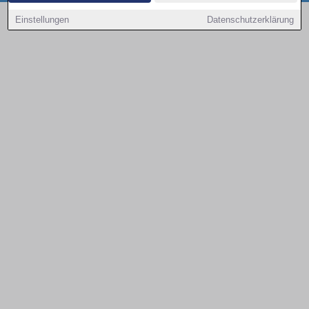
Copyright © 2000 - 2026 | 1A Infosysteme GmbH | Content by: 1a-sites-autos
Einstellungen
Datenschutzerklärung
08.08.2026