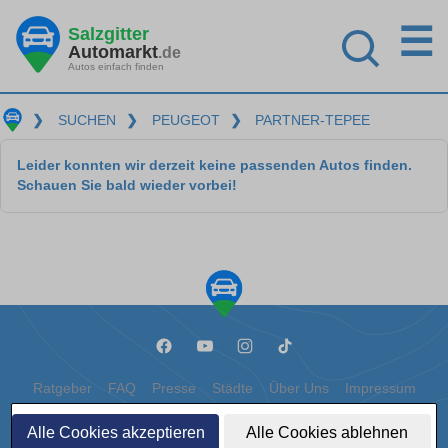
☰
Salzgitter
Automarkt
.de
Autos einfach finden
❯
SUCHEN
❯
PEUGEOT
❯
PARTNER-TEPEE
Leider konnten wir derzeit keine passenden Autos finden.
Schauen Sie bald wieder vorbei!
Ratgeber
FAQ
Presse
Städte
Über Uns
Impressum
Datenschutz
Cookies
Alle Cookies akzeptieren
Alle Cookies ablehnen