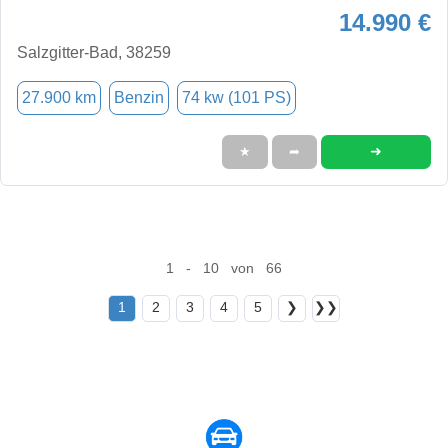
14.990 €
Salzgitter-Bad, 38259
27.900 km
Benzin
74 kw (101 PS)
➜
★
➦
1 - 10 von 66
1
2
3
4
5
❯
❯❯