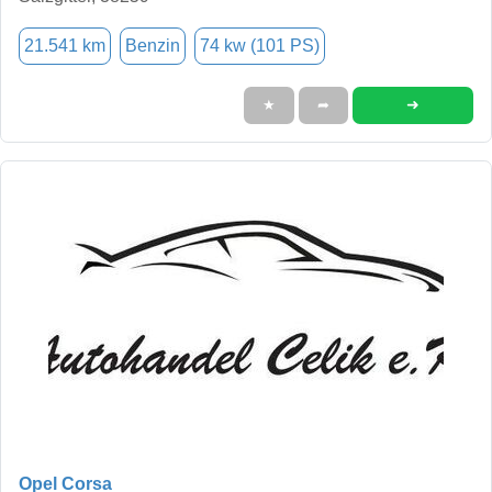
21.541 km
Benzin
74 kw (101 PS)
➜
★
➦
Opel Corsa