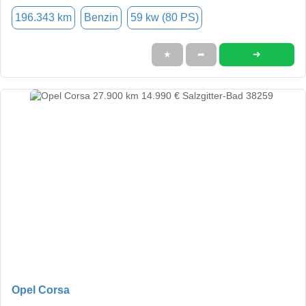
196.343 km
Benzin
59 kw (80 PS)
➜
★
➦
Opel Corsa