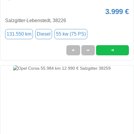
3.999 €
Salzgitter-Lebenstedt, 38226
131.550 km
Diesel
55 kw (75 PS)
➜
★
➦