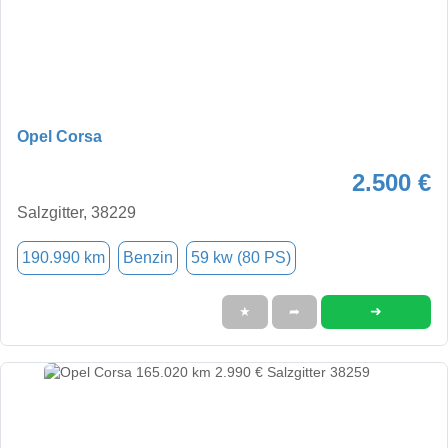
Opel Corsa
2.500 €
Salzgitter, 38229
190.990 km
Benzin
59 kw (80 PS)
➜
★
➦