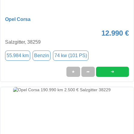
Opel Corsa
12.990 €
Salzgitter, 38259
55.984 km
Benzin
74 kw (101 PS)
➜
★
➦