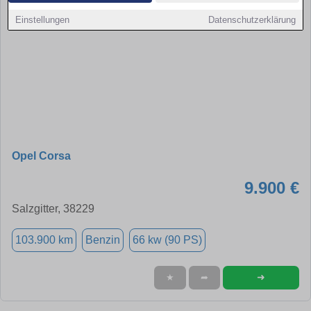
Einstellungen
Datenschutzerklärung
Opel Corsa
9.900 €
Salzgitter, 38229
103.900 km
Benzin
66 kw (90 PS)
➜
★
➦