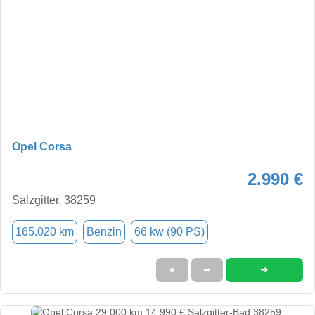
Opel Corsa
2.990 €
Salzgitter, 38259
165.020 km
Benzin
66 kw (90 PS)
➜
★
➦