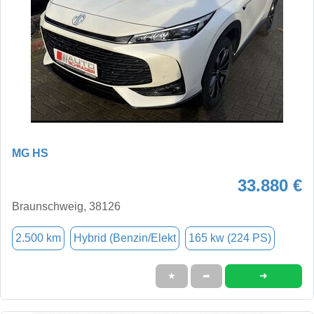
MG HS
33.880 €
Braunschweig, 38126
2.500 km
Hybrid (Benzin/Elekt
165 kw (224 PS)
➜
★
➦