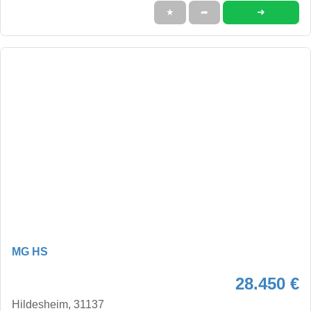
➜
★
➦
MG HS
28.450 €
Hildesheim, 31137