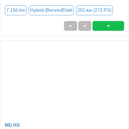
7.156 km
Hybrid (Benzin/Elekt
201 kw (273 PS)
➜
★
➦
MG HS