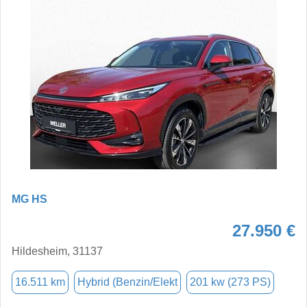
MG HS
27.950 €
Hildesheim, 31137
16.511 km
Hybrid (Benzin/Elekt
201 kw (273 PS)