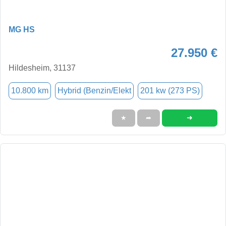
MG HS
27.950 €
Hildesheim, 31137
10.800 km
Hybrid (Benzin/Elekt
201 kw (273 PS)
➜
★
➦