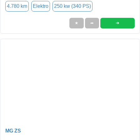
4.780 km
Elektro
250 kw (340 PS)
➜
★
➦
MG ZS