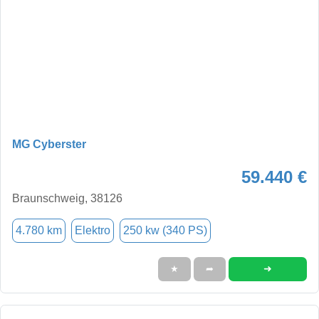
MG Cyberster
59.440 €
Braunschweig, 38126
4.780 km
Elektro
250 kw (340 PS)
➜
★
➦