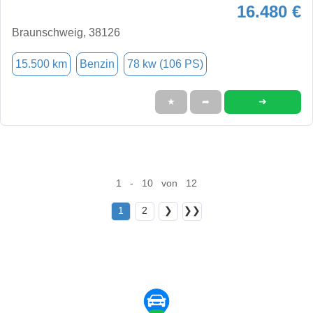
16.480 €
Braunschweig, 38126
15.500 km
Benzin
78 kw (106 PS)
➜
★
➦
1 - 10 von 12
1
2
❯
❯❯