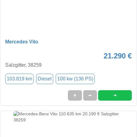
Mercedes Vito
21.290 €
Salzgitter, 38259
103.819 km
Diesel
100 kw (136 PS)
➜
★
➦