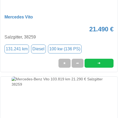
Mercedes Vito
21.490 €
Salzgitter, 38259
131.241 km
Diesel
100 kw (136 PS)
➜
★
➦