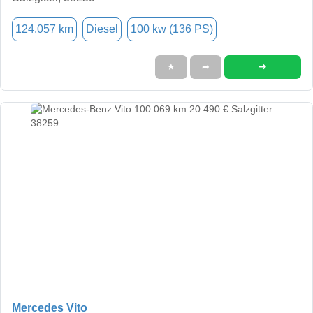
124.057 km
Diesel
100 kw (136 PS)
➜
★
➦
Mercedes Vito