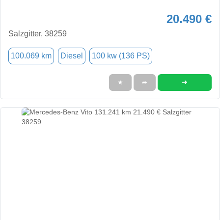
20.490 €
Salzgitter, 38259
100.069 km
Diesel
100 kw (136 PS)
➜
★
➦