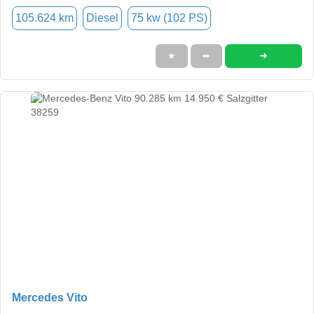
105.624 km
Diesel
75 kw (102 PS)
➜
★
➦
Mercedes Vito