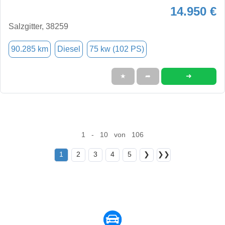
14.950 €
Salzgitter, 38259
90.285 km
Diesel
75 kw (102 PS)
➜
★
➦
1 - 10 von 106
1
2
3
4
5
❯
❯❯