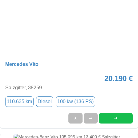
Mercedes Vito
20.190 €
Salzgitter, 38259
110.635 km
Diesel
100 kw (136 PS)
➜
★
➦