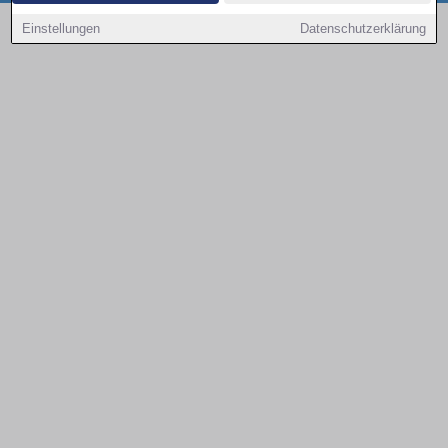
Copyright © 2000 - 2026 | 1A Infosysteme GmbH | Content by: 1a-sites-autos
Einstellungen
Datenschutzerklärung
10.08.2026