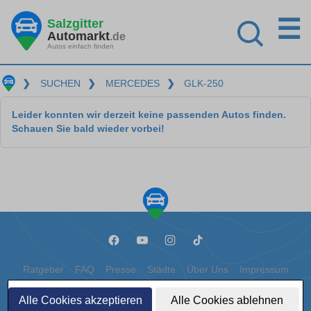
☰
Salzgitter
Automarkt
.de
Autos einfach finden
❯
SUCHEN
❯
MERCEDES
❯
GLK-250
Leider konnten wir derzeit keine passenden Autos finden.
Schauen Sie bald wieder vorbei!
Ratgeber
FAQ
Presse
Städte
Über Uns
Impressum
Datenschutz
Cookies
Alle Cookies akzeptieren
Alle Cookies ablehnen