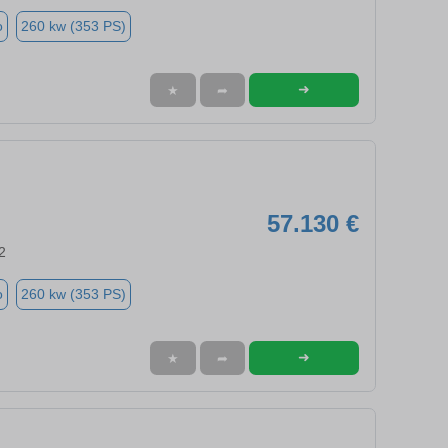
o
260 kw (353 PS)
➜
★
➦
57.130 €
2
o
260 kw (353 PS)
➜
★
➦