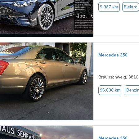
9.987 km
Elektro
Mercedes 350
Braunschweig, 3810
96.000 km
Benzi
Mercedes 350