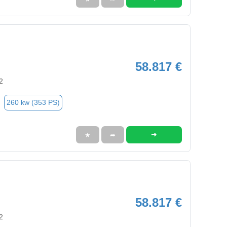
58.817 €
2
260 kw (353 PS)
➜
★
➦
58.817 €
2