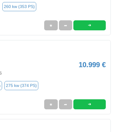
260 kw (353 PS)
➜
★
➦
10.999 €
6
n
275 kw (374 PS)
➜
★
➦