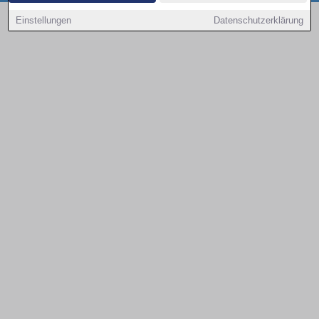
Copyright © 2000 - 2026 | 1A Infosysteme GmbH | Content by: 1a-sites-autos
Einstellungen
Datenschutzerklärung
08.08.2026