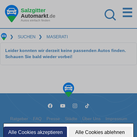
☰
Salzgitter
Automarkt
.de
Autos einfach finden
❯
SUCHEN
❯
MASERATI
Leider konnten wir derzeit keine passenden Autos finden.
Schauen Sie bald wieder vorbei!
Ratgeber
FAQ
Presse
Städte
Über Uns
Impressum
Datenschutz
Cookies
Alle Cookies akzeptieren
Alle Cookies ablehnen