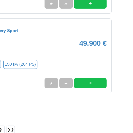
➜
★
➦
ery Sport
49.900 €
150 kw (204 PS)
➜
★
➦
❯
❯❯