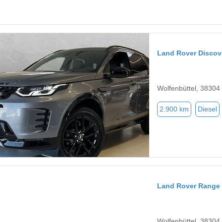
Land Rover Discov
Wolfenbüttel, 38304
2.900 km
Diesel
Land Rover Range
Wolfenbüttel, 38304