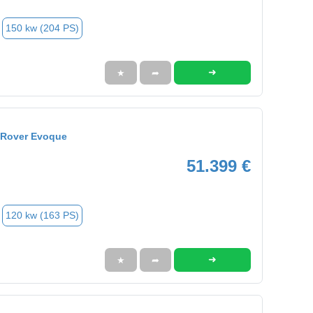
150 kw (204 PS)
➜
★
➦
 Rover Evoque
51.399 €
120 kw (163 PS)
➜
★
➦