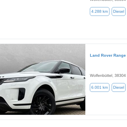
4.288 km
Diesel
Land Rover Range
Wolfenbüttel, 38304
6.001 km
Diesel