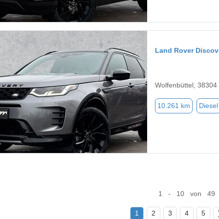
Land Rover Discov
Wolfenbüttel, 38304
10.261 km
Diesel
1 - 10 von 49
1
2
3
4
5