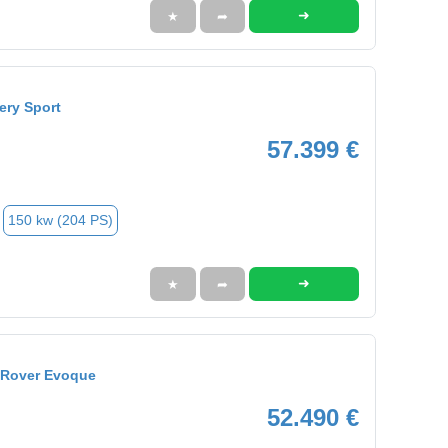
➜
★
➦
ery Sport
57.399 €
150 kw (204 PS)
➜
★
➦
 Rover Evoque
52.490 €