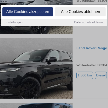
Wolfenbüttel, 38304
3.716 km
Diesel
Alle Cookies akzeptieren
Alle Cookies ablehnen
Einstellungen
Datenschutzerklärung
Land Rover Range 
Wolfenbüttel, 38304
1.500 km
Diesel