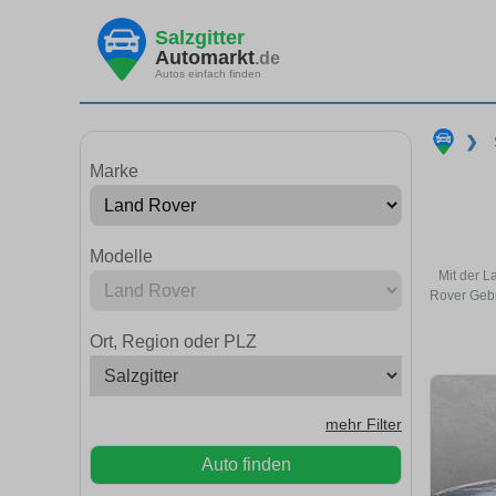
Salzgitter
Automarkt
.de
Autos einfach finden
❯
Marke
Modelle
Mit der L
Rover Gebr
Ort, Region oder PLZ
mehr Filter
Auto finden