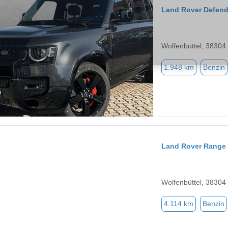
Land Rover Defend
Wolfenbüttel, 38304
1.948 km
Benzin
Land Rover Range
Wolfenbüttel, 38304
4.114 km
Benzin