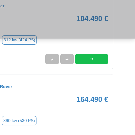
er
104.490 €
312 kw (424 PS)
➜
★
➦
 Rover
164.490 €
390 kw (530 PS)