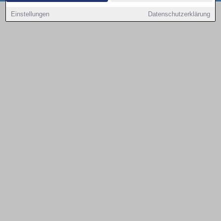
Copyright © 2000 - 2026 | 1A Infosysteme GmbH | Content by: 1a-sites-autos
Einstellungen
Datenschutzerklärung
09.08.2026