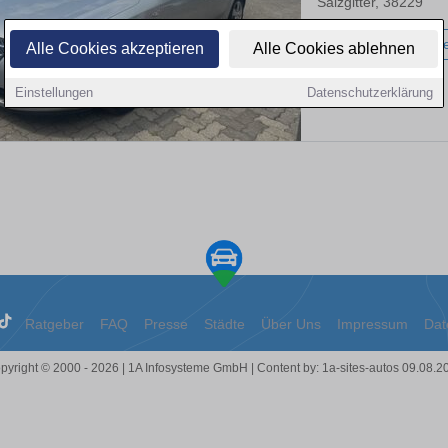
Salzgitter, 38229
252.000 km
Diese
Alle Cookies akzeptieren
Alle Cookies ablehnen
Einstellungen
Datenschutzerklärung
Ratgeber
FAQ
Presse
Städte
Über Uns
Impressum
Dat
pyright © 2000 - 2026 | 1A Infosysteme GmbH | Content by: 1a-sites-autos 09.08.2