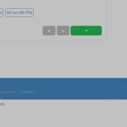
l
66 kw (90 PS)
➜
★
➦
enschutz
Cookies
026