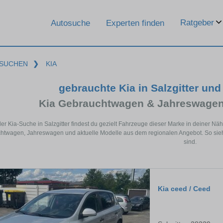
Ratgeber
Autosuche
Experten finden
SUCHEN
❯
KIA
gebrauchte Kia in Salzgitter un
Kia Gebrauchtwagen & Jahreswagen
der Kia-Suche in Salzgitter findest du gezielt Fahrzeuge dieser Marke in deiner N
twagen, Jahreswagen und aktuelle Modelle aus dem regionalen Angebot. So siehst 
sind.
Kia ceed / Ceed