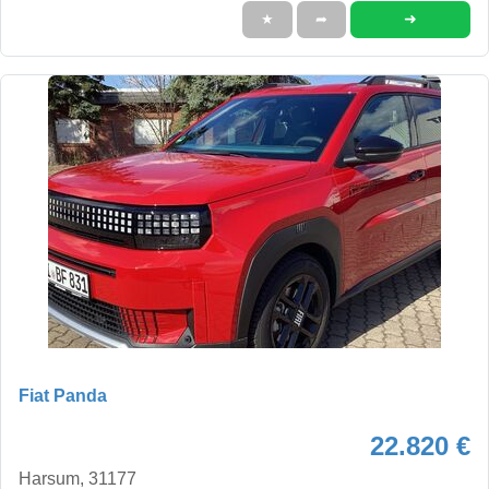
➜
★
➦
Fiat Panda
22.820 €
Harsum, 31177