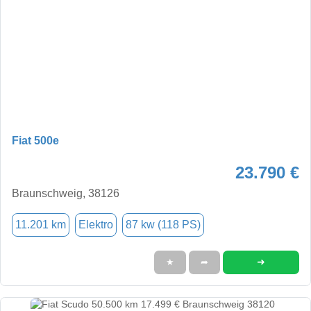
Fiat 500e
23.790 €
Braunschweig, 38126
11.201 km
Elektro
87 kw (118 PS)
➜
★
➦