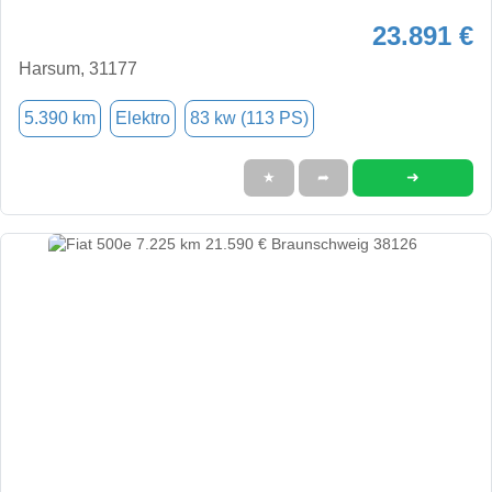
23.891 €
Harsum, 31177
5.390 km
Elektro
83 kw (113 PS)
➜
★
➦