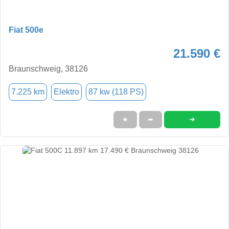
Fiat 500e
21.590 €
Braunschweig, 38126
7.225 km
Elektro
87 kw (118 PS)
➜
★
➦