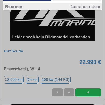
Einstellungen
Datenschutzerklärung
Fiat Scudo
22.990 €
Braunschweig, 38114
52.600 km
Diesel
106 kw (144 PS)
➜
★
➦