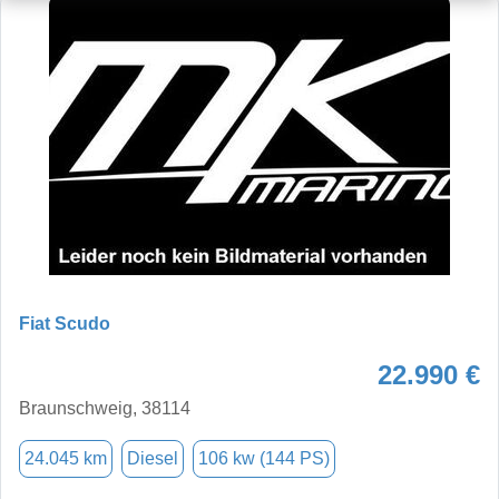
Fiat Scudo
22.990 €
Braunschweig, 38114
24.045 km
Diesel
106 kw (144 PS)