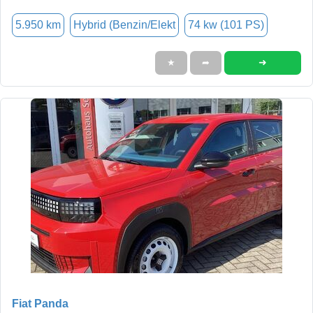
5.950 km
Hybrid (Benzin/Elekt
74 kw (101 PS)
➜
★
➦
Fiat Panda