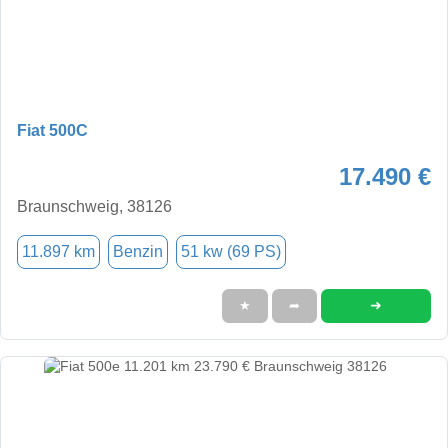
Fiat 500C
17.490 €
Braunschweig, 38126
11.897 km
Benzin
51 kw (69 PS)
➜
★
➦