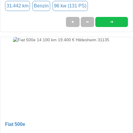
31.442 km
Benzin
96 kw (131 PS)
➜
★
➦
Fiat 500e