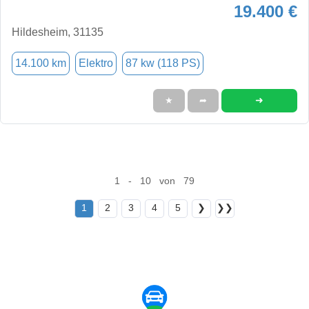
19.400 €
Hildesheim, 31135
14.100 km
Elektro
87 kw (118 PS)
➜
★
➦
1 - 10 von 79
1
2
3
4
5
❯
❯❯