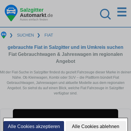
☰
Salzgitter
Automarkt
.de
Autos einfach finden
❯
SUCHEN
❯
FIAT
gebrauchte Fiat in Salzgitter und im Umkreis suchen
Fiat Gebrauchtwagen & Jahreswagen im regionalen
Angebot
Mit der Fiat-Suche in Salzgitter findest du gezielt Fahrzeuge dieser Marke in deiner
Nähe. Ob Kleinwagen, Kombi oder SUV – die Plattform bündelt Fiat
Gebrauchtwagen, Jahreswagen und aktuelle Modelle aus dem regionalen
Angebot. So siehst du auf einen Blick, welche Fiat Fahrzeuge in Salzgitter
verfügbar sind.
Alle Cookies akzeptieren
Alle Cookies ablehnen