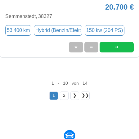
20.700 €
Semmenstedt, 38327
53.400 km
Hybrid (Benzin/Elekt
150 kw (204 PS)
➜
★
➦
1 - 10 von 14
1
2
❯
❯❯