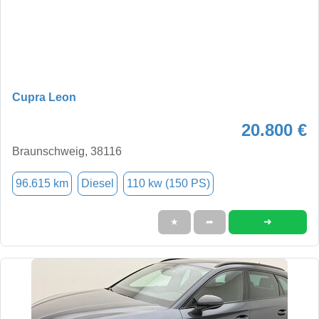
Cupra Leon
20.800 €
Braunschweig, 38116
96.615 km
Diesel
110 kw (150 PS)
➜
★
➦