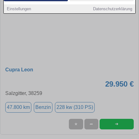
Einstellungen
Datenschutzerklärung
Cupra Leon
29.950 €
Salzgitter, 38259
47.800 km
Benzin
228 kw (310 PS)
➜
★
➦