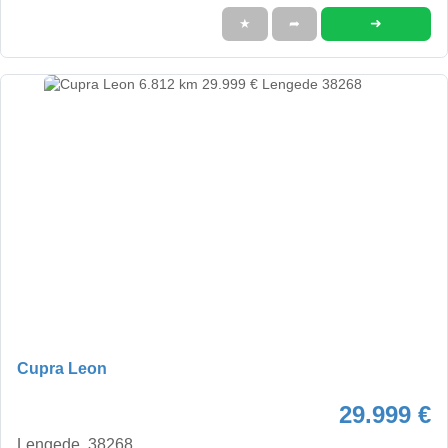
➜
★
➦
Cupra Leon
29.999 €
Lengede, 38268