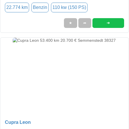
22.774 km
Benzin
110 kw (150 PS)
➜
★
➦
Cupra Leon