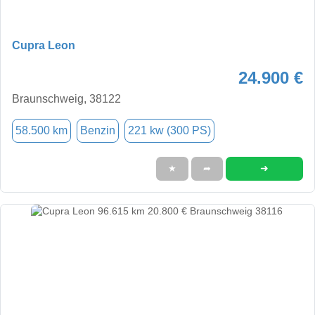
Cupra Leon
24.900 €
Braunschweig, 38122
58.500 km
Benzin
221 kw (300 PS)
➜
★
➦