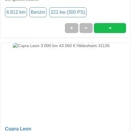
6.812 km
Benzin
221 kw (300 PS)
➜
★
➦
Cupra Leon