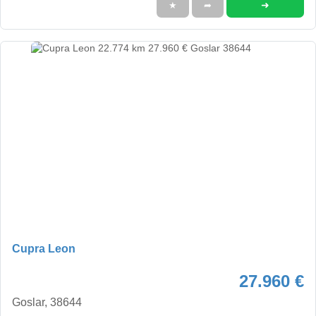
➜
★
➦
Cupra Leon
27.960 €
Goslar, 38644