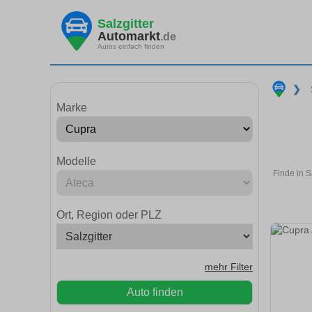
Salzgitter
Automarkt
.de
Autos einfach finden
❯
Marke
Modelle
Finde in S
Ort, Region oder PLZ
mehr Filter
Auto finden