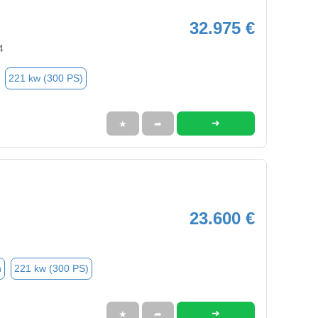
32.975 €
4
221 kw (300 PS)
➜
★
➦
23.600 €
n
221 kw (300 PS)
➜
★
➦