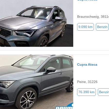
Braunschweig, 3811
9.090 km
Benzin
Cupra Ateca
Peine, 31226
76.390 km
Benzi