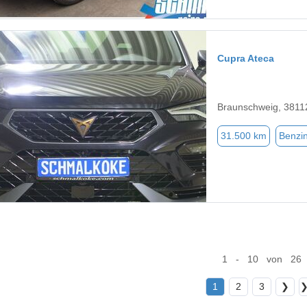
Cupra Ateca
Braunschweig, 3811
31.500 km
Benzi
1 - 10 von 26
1
2
3
❯