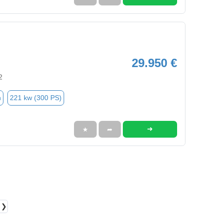
29.950 €
2
n
221 kw (300 PS)
➜
★
➦
❯❯