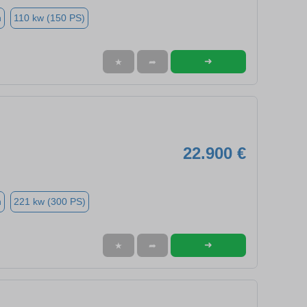
n
110 kw (150 PS)
➜
★
➦
22.900 €
n
221 kw (300 PS)
➜
★
➦