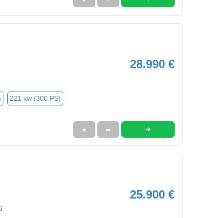
28.990 €
n
221 kw (300 PS)
➜
★
➦
25.900 €
6