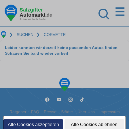
☰
Salzgitter
Automarkt
.de
Autos einfach finden
❯
SUCHEN
❯
CORVETTE
Leider konnten wir derzeit keine passenden Autos finden.
Schauen Sie bald wieder vorbei!
Ratgeber
FAQ
Presse
Städte
Über Uns
Impressum
Datenschutz
Cookies
Alle Cookies akzeptieren
Alle Cookies ablehnen