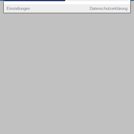
Copyright © 2000 - 2026 | 1A Infosysteme GmbH | Content by: 1a-sites-autos
Einstellungen
Datenschutzerklärung
10.08.2026