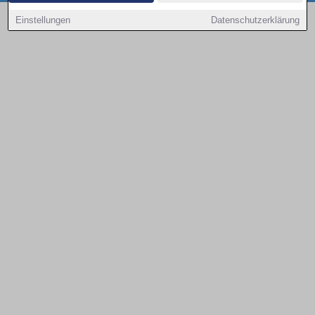
Copyright © 2000 - 2026 | 1A Infosysteme GmbH | Content by: 1a-sites-autos
Einstellungen
Datenschutzerklärung
07.08.2026