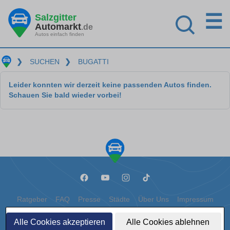
☰
Salzgitter
Automarkt
.de
Autos einfach finden
❯
SUCHEN
❯
BUGATTI
Leider konnten wir derzeit keine passenden Autos finden.
Schauen Sie bald wieder vorbei!
Ratgeber
FAQ
Presse
Städte
Über Uns
Impressum
Datenschutz
Cookies
Alle Cookies akzeptieren
Alle Cookies ablehnen