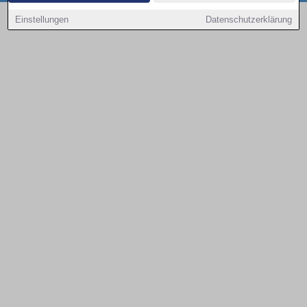
Copyright © 2000 - 2026 | 1A Infosysteme GmbH | Content by: 1a-sites-autos
Einstellungen
Datenschutzerklärung
06.08.2026