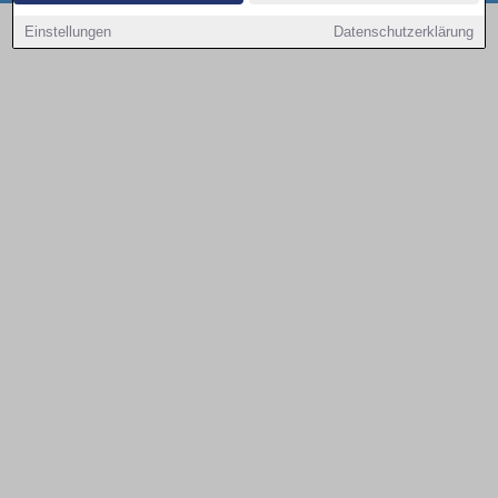
Copyright © 2000 - 2026 | 1A Infosysteme GmbH | Content by: 1a-sites-autos
Einstellungen
Datenschutzerklärung
07.08.2026