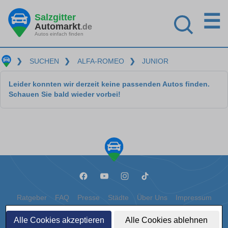
☰
Salzgitter
Automarkt
.de
Autos einfach finden
❯
SUCHEN
❯
ALFA-ROMEO
❯
JUNIOR
Leider konnten wir derzeit keine passenden Autos finden.
Schauen Sie bald wieder vorbei!
Ratgeber
FAQ
Presse
Städte
Über Uns
Impressum
Datenschutz
Cookies
Alle Cookies akzeptieren
Alle Cookies ablehnen